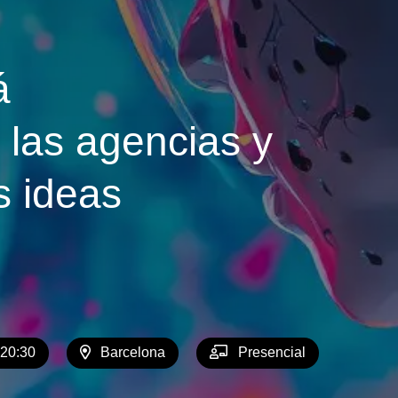
á
 las agencias y
s ideas
 20:30
Barcelona
Presencial